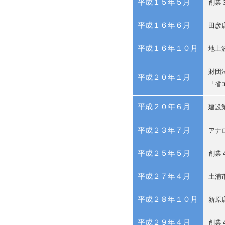
平成１５年５月
創業
平成１６年６月
田彦
平成１６年１０月
地上
財団
平成２０年１月
「省
平成２０年６月
建設
平成２３年７月
アナ
平成２５年５月
創業
平成２７年４月
土浦
平成２８年１０月
新原
平成２９年４月
創業