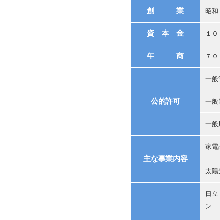
創 業
昭和
資 本 金
１０
年 商
７０
一般
公的許可
一般
一般
家電
主な事業内容
太陽
日立
ン