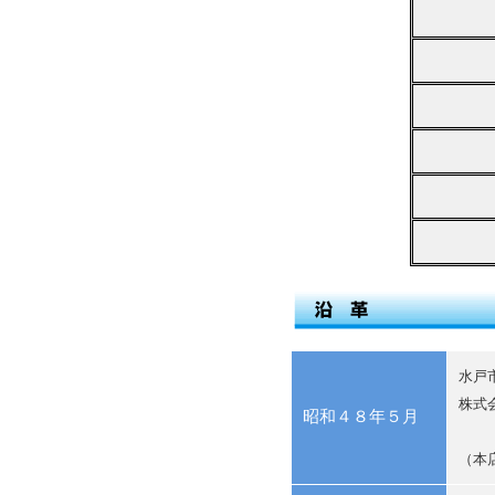
水戸
株式
昭和４８年５月
（本